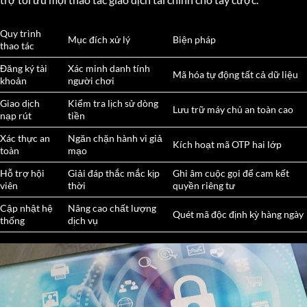
Quy trình
Mục đích xử lý
Biện pháp
thao tác
Đăng ký tài
Xác minh danh tính
Mã hóa tự động tất cả dữ liệu
khoản
người chơi
Giao dịch
Kiểm tra lịch sử dòng
Lưu trữ máy chủ an toàn cao
nạp rút
tiền
Xác thực an
Ngăn chặn hành vi giả
Kích hoạt mã OTP hai lớp
toàn
mạo
Hỗ trợ hội
Giải đáp thắc mắc kịp
Ghi âm cuộc gọi để cam kết
viên
thời
quyền riêng tư
Cập nhật hệ
Nâng cao chất lượng
Quét mã độc định kỳ hàng ngày
thống
dịch vụ