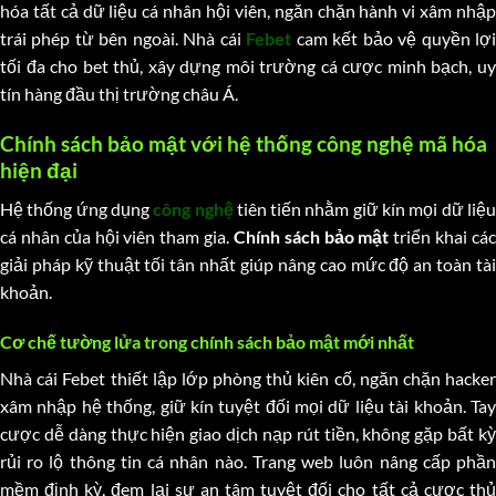
hóa tất cả dữ liệu cá nhân hội viên, ngăn chặn hành vi xâm nhập
trái phép từ bên ngoài. Nhà cái
Febet
cam kết bảo vệ quyền lợ
tối đa cho bet thủ, xây dựng môi trường cá cược minh bạch, uy
tín hàng đầu thị trường châu Á.
Chính sách bảo mật với hệ thống công nghệ mã hóa
hiện đại
Hệ thống ứng dụng
công nghệ
tiên tiến nhằm giữ kín mọi dữ liệ
cá nhân của hội viên tham gia.
Chính sách bảo mật
triển khai cá
giải pháp kỹ thuật tối tân nhất giúp nâng cao mức độ an toàn tài
khoản.
Cơ chế tường lửa trong chính sách bảo mật mới nhất
Nhà cái Febet thiết lập lớp phòng thủ kiên cố, ngăn chặn hacker
xâm nhập hệ thống, giữ kín tuyệt đối mọi dữ liệu tài khoản. Tay
cược dễ dàng thực hiện giao dịch nạp rút tiền, không gặp bất kỳ
rủi ro lộ thông tin cá nhân nào. Trang web luôn nâng cấp phần
mềm định kỳ, đem lại sự an tâm tuyệt đối cho tất cả cược thủ