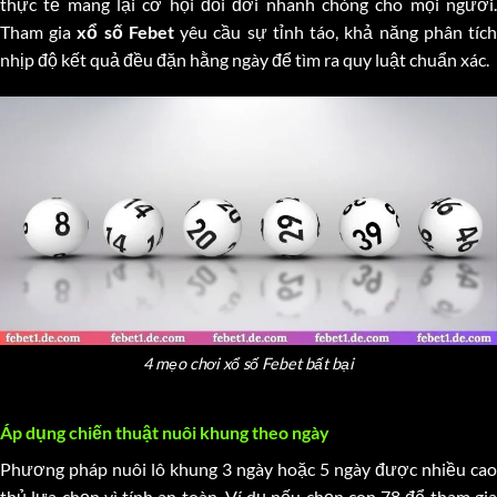
thực tế mang lại cơ hội đổi đời nhanh chóng cho mọi người.
Tham gia
xổ số Febet
yêu cầu sự tỉnh táo, khả năng phân tíc
nhịp độ kết quả đều đặn hằng ngày để tìm ra quy luật chuẩn xác.
4 mẹo chơi xổ số Febet bất bại
Áp dụng chiến thuật nuôi khung theo ngày
Phương pháp nuôi lô khung 3 ngày hoặc 5 ngày được nhiều cao
thủ lựa chọn vì tính an toàn. Ví dụ nếu chọn con 78 để tham gia