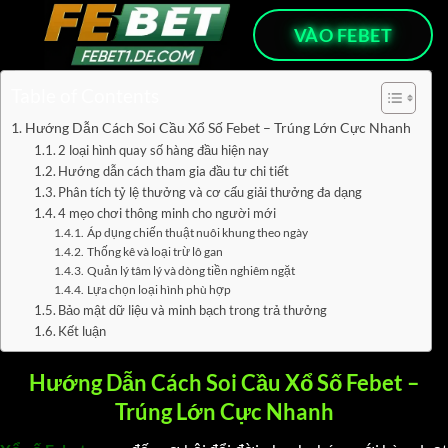
Bỏ
VÀO FEBET
qua
nội
dung
Table of Contents
Hướng Dẫn Cách Soi Cầu Xổ Số Febet – Trúng Lớn Cực Nhanh
2 loại hình quay số hàng đầu hiện nay
Hướng dẫn cách tham gia đầu tư chi tiết
Phân tích tỷ lệ thưởng và cơ cấu giải thưởng đa dạng
4 mẹo chơi thông minh cho người mới
Áp dụng chiến thuật nuôi khung theo ngày
Thống kê và loại trừ lô gan
Quản lý tâm lý và dòng tiền nghiêm ngặt
Lựa chọn loại hình phù hợp
Bảo mật dữ liệu và minh bạch trong trả thưởng
Kết luận
Hướng Dẫn Cách Soi Cầu Xổ Số Febet –
Trúng Lớn Cực Nhanh