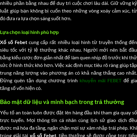
nhiều phần bằng nhau để duy trì cuộc chơi lâu dài. Giữ vững kỷ
luật giúp bạn không bị cuốn theo những vòng xoáy cảm xúc, từ
đó đưa ra lựa chọn sáng suốt hơn.
Lựa chọn loại hình phù hợp
Xổ số Febet
cung cấp rất nhiều loại hình từ truyền thống đế
siêu tốc với tỷ lệ thưởng khác nhau. Người mới nên bắt đầu
bằng kiểu cược đơn giản nhất để làm quen nhịp độ trước khi thử
sức ở hình thức khó hơn. Việc xác định mục tiêu rõ ràng giúp tập
trung năng lượng vào phương án có khả năng thắng cao nhất.
Đừng quên tận dụng chương trình
khuyến mãi FEBET
để gi
tăng số vốn hiện có.
Bảo mật dữ liệu và minh bạch trong trả thưởng
Yếu tố an toàn luôn được đặt lên hàng đầu khi tham gia quay số
trực tuyến. Mọi thông tin cá nhân cùng lịch sử giao dịch đều
được mã hóa đa tầng, ngăn chặn mọi sự xâm nhập trái phép. Khi
trúng giải tại
xổ số Febet
, tiền thưởng sẽ được cộng trực tiế