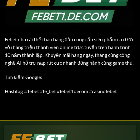
Febet nhà cái thể thao hàng đầu cung cấp siêu phẩm cá cược
với hàng triệu thành viên online trực tuyến trên hành trình
10 năm thành lập. Khuyến mãi hàng ngày, tháng cùng công
nghệ AI hỗ trợ nạp rút cực nhanh đồng hành cùng game thủ.
Tìm kiếm Google:
Hashtag :#febet #fe_bet #febet1decom #casinofebet