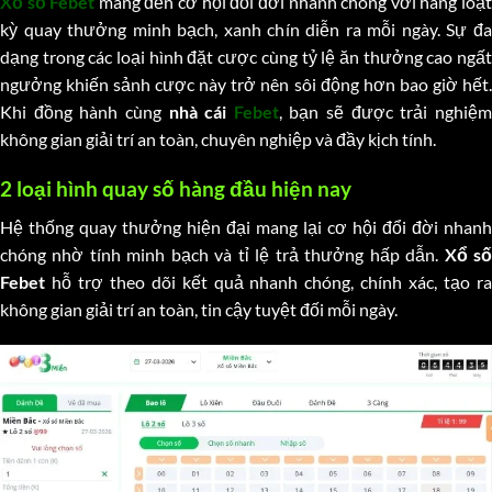
Xổ số Febet
mang đến cơ hội đổi đời nhanh chóng với hàng loạ
kỳ quay thưởng minh bạch, xanh chín diễn ra mỗi ngày. Sự đa
dạng trong các loại hình đặt cược cùng tỷ lệ ăn thưởng cao ngất
ngưởng khiến sảnh cược này trở nên sôi động hơn bao giờ hết.
Khi đồng hành cùng
nhà cái
Febet
, bạn sẽ được trải nghiệ
không gian giải trí an toàn, chuyên nghiệp và đầy kịch tính.
2 loại hình quay số hàng đầu hiện nay
Hệ thống quay thưởng hiện đại mang lại cơ hội đổi đời nhanh
chóng nhờ tính minh bạch và tỉ lệ trả thưởng hấp dẫn.
Xổ s
Febet
hỗ trợ theo dõi kết quả nhanh chóng, chính xác, tạo ra
không gian giải trí an toàn, tin cậy tuyệt đối mỗi ngày.