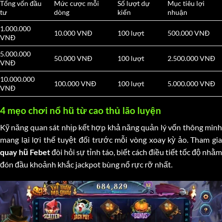
Tổng vốn đầu
Mức cược mỗi
Số lượt dự
Mục tiêu lợi
tư
dòng
kiến
nhuận
1.000.000
10.000 VNĐ
100 lượt
500.000 VNĐ
VNĐ
5.000.000
50.000 VNĐ
100 lượt
2.500.000 VNĐ
VNĐ
10.000.000
100.000 VNĐ
100 lượt
5.000.000 VNĐ
VNĐ
4 mẹo chơi nổ hũ từ cao thủ lão luyện
Kỹ năng quan sát nhịp kết hợp khả năng quản lý vốn thông minh
mang lại lợi thế tuyệt đối trước mỗi vòng xoay kỳ ảo. Tham gia
quay hũ Febet
đòi hỏi sự tỉnh táo, biết cách điều tiết tốc độ nhằm
đón đầu khoảnh khắc jackpot bùng nổ rực rỡ nhất.