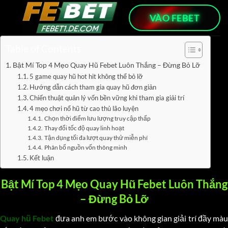
Bỏ
VÀO FEBET
qua
nội
dung
Table of Contents
Bật Mí Top 4 Mẹo Quay Hũ Febet Luôn Thắng – Đừng Bỏ Lỡ
5 game quay hũ hot hit không thể bỏ lỡ
Hướng dẫn cách tham gia quay hũ đơn giản
Chiến thuật quản lý vốn bền vững khi tham gia giải trí
4 mẹo chơi nổ hũ từ cao thủ lão luyện
Chọn thời điểm lưu lượng truy cập thấp
Thay đổi tốc độ quay linh hoạt
Tận dụng tối đa lượt quay thử miễn phí
Phân bổ nguồn vốn thông minh
Kết luận
Bật Mí Top 4 Mẹo Quay Hũ Febet Luôn Thắng
– Đừng Bỏ Lỡ
Quay hũ Febet
đưa anh em bước vào không gian giải trí đầy mà