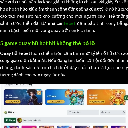
sắc với cơ hội săn Jackpot giá trị khổng lồ chỉ sau vài giây. Sự kết
hợp hoàn hảo giữa âm thanh sống động sống cùng tỷ lệ nổ hũ cực
cao tạo nên sức hút khó cưỡng cho mọi người chơi. Hệ thống
sảnh cược hiện đại từ
nhà cái
Febet
đảm bảo tính công bằng
minh bạch, biến mỗi vòng quay trở nên kịch tính.
5 game quay hũ hot hit không thể bỏ lỡ
Quay hũ Febet
luôn chiếm trọn cảm tình nhờ tỷ lệ nổ hũ cực ca
cùng giao diện bắt mắt. Nếu đang tìm kiếm cơ hội đổi đời nhanh
chóng, danh sách 5 trò chơi dưới đây chắc chắn là lựa chọn lý
tưởng dành cho bạn ngay lúc này.