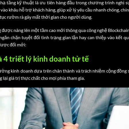
o hạ tầng kỹ thuật là ưu tiên hàng đầu trong chương trình nghị 
o vào khâu hỗ trợ khách hàng, giúp xử lý yêu cầu nhanh chóng, chí
ủ tục rườm rà gây mất thời gian cho người dùng.
ng được nâng lên một tầm cao mới thông qua công nghệ Blockchain
ngăn chặn tuyệt đối tình trạng gian lận hay can thiệp vào kết qu
lược đổi mới:
 4 triết lý kinh doanh tử tế
ường kinh doanh dựa trên chân thành và trách nhiệm cộng đồng 
ại giá trị thực chất cho mọi phía tham gia.