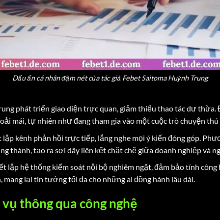
Dấu ấn cá nhân đậm nét của tác giả Febet Saitoma Huỳnh Trung
ung phát triển giao diện trực quan, giảm thiểu thao tác dư thừa. 
oải mái, tự nhiên như đang tham gia vào một cuộc trò chuyện thú 
lập kênh phản hồi trực tiếp, lắng nghe mọi ý kiến đóng góp. Phư
ung thành, tạo ra sợi dây liên kết chặt chẽ giữa doanh nghiệp và n
t lập hệ thống kiểm soát nội bộ nghiêm ngặt, đảm bảo tính công bằ
 mang lại tin tưởng tối đa cho những ai đồng hành lâu dài.
 vụ thông qua công nghệ