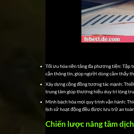
Tối ưu hóa nền tảng đa phương tiện: Tập tr
cận thông tin, giúp người dùng cảm thấy th
Xây dựng cộng đồng tương tác mạnh: Thiết 
trung tâm giúp thương hiệu duy trì lòng tr
Minh bạch hóa mọi quy trình vận hành: Thiế
lịch sử hoạt động đều được lưu trữ an toàn,
Chiến lược nâng tầm dịch