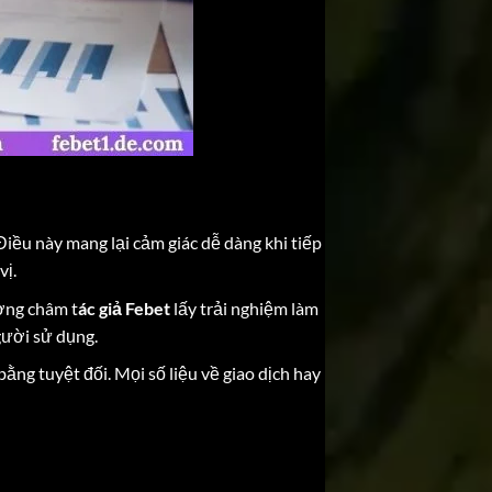
Điều này mang lại cảm giác dễ dàng khi tiếp
vị.
ơng châm t
ác giả Febet
lấy trải nghiệm làm
gười sử dụng.
ng tuyệt đối. Mọi số liệu về giao dịch hay