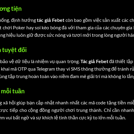
ương tiện
 thống, định hướng
tác giả Febet
còn bao gồm việc sản xuất các c
 chơi Poker hay soi kèo bóng đá với tham gia của các chuyên gia h
ơng hiệu luôn giữ được sức nóng và tươi mới trong lòng người h
 tuyệt đối
bảo vệ dữ liệu là nhiệm vụ quan trọng.
Tác giả Febet
đã thiết lậ
riển khai mã OTP qua Telegram thay vì SMS thông thường để tránh rủ
dùng tập trung hoàn toàn vào niềm đam mê giải trí mà không lo lắn
n mỗi tuần
g xã hội giúp bạn cập nhật nhanh nhất các mã code tặng tiền mi
trực tiếp cho cộng đồng người chơi trung thành. Chỉ cần nhanh
ềm vui bất ngờ và sự khích lệ tinh thần cực kỳ to lớn mỗi tuần.