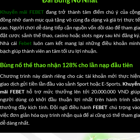
Khuyến mãi FEBET
đang trở thành tâm điểm chú ý của cộn
đồng nhờ danh mục quà tặng vô cùng đa dạng và giá trị thực tế
cao. Người chơi dễ dàng tiếp cận nguồn vốn dồi dào để tham gia
đặt cược sảnh thể thao, casino hoặc slots ngay sau khi đăng ký.
Nhà cái
Febet
luôn cam kết mang lại những điều khoản minh
bạch giúp thành viên an tâm tối ưu lợi nhuận.
Bùng nổ thể thao nhận 128% cho lần nạp đầu tiên
Chương trình này dành riêng cho các tài khoản mới thực hiện
giao dịch gửi tiền lần đầu vào sảnh Sport hoặc E-Sports.
Khuyến
mãi FEBET
hỗ trợ mức thưởng lên tới 20.000.000 VND giúp
người dùng có khởi đầu thuận lợi nhất trên hành trình săn
thưởng đầy kịch tính. Đội ngũ điều hành
FEBET
chú trọng và
việc đơn giản hóa quy trình nhận quà để ai cũng có thể tham gia
dễ dàng nhất.