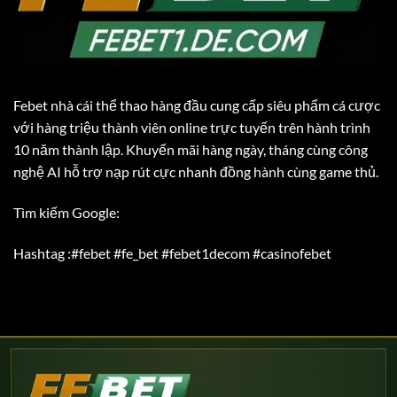
Febet nhà cái thể thao hàng đầu cung cấp siêu phẩm cá cược
với hàng triệu thành viên online trực tuyến trên hành trình
10 năm thành lập. Khuyến mãi hàng ngày, tháng cùng công
nghệ AI hỗ trợ nạp rút cực nhanh đồng hành cùng game thủ.
Tìm kiếm Google:
Hashtag :#febet #fe_bet #febet1decom #casinofebet