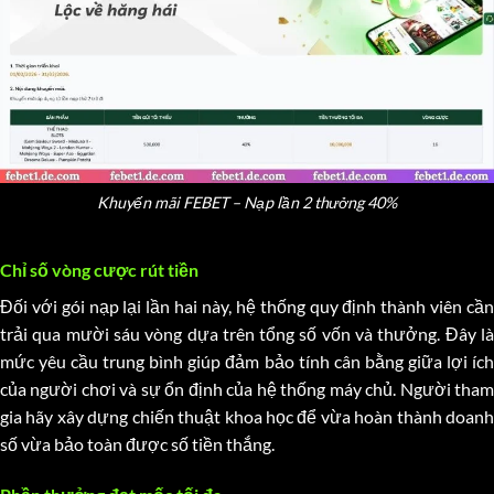
Khuyến mãi FEBET – Nạp lần 2 thưởng 40%
Chỉ số vòng cược rút tiền
Đối với gói nạp lại lần hai này, hệ thống quy định thành viên cần
trải qua mười sáu vòng dựa trên tổng số vốn và thưởng. Đây là
mức yêu cầu trung bình giúp đảm bảo tính cân bằng giữa lợi ích
của người chơi và sự ổn định của hệ thống máy chủ. Người tham
gia hãy xây dựng chiến thuật khoa học để vừa hoàn thành doanh
số vừa bảo toàn được số tiền thắng.